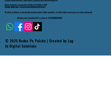
Konto bankowe organizatora Rodos Po Polsku w EUR
CREDIA BANK IBAN: GR6601600810000000180416447
W tytule przelewu za wycieczkę prosimy wpisać tylko nazwisko, na które była rezerwacja oraz datę wycieczki.
Ministerstwa Turystyki EOT o numerze 1476E70000148801
© 2025 Rodos Po Polsku | Created by
Log-
In Digital Solutions