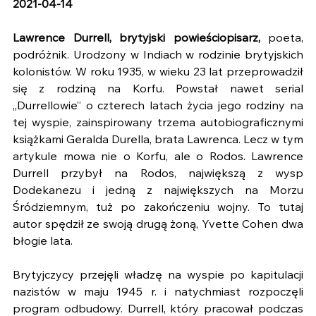
2021-04-14
Lawrence Durrell, brytyjski powieściopisarz,
 poeta, 
podróżnik. Urodzony w Indiach w rodzinie brytyjskich 
kolonistów. W roku 1935, w wieku 23 lat przeprowadził 
się z rodziną na Korfu. Powstał nawet serial 
„Durrellowie” o czterech latach życia jego rodziny na 
tej wyspie, zainspirowany trzema autobiograficznymi 
książkami Geralda Durella, brata Lawrenca. Lecz w tym 
artykule mowa nie o Korfu, ale o Rodos. Lawrence 
Durrell przybył na Rodos, największą z wysp 
Dodekanezu i jedną z największych na Morzu 
Śródziemnym, tuż po zakończeniu wojny. To tutaj 
autor spędził ze swoją drugą żoną, Yvette Cohen dwa 
błogie lata. 
Brytyjczycy przejęli władzę na wyspie po kapitulacji 
nazistów w maju 1945 r. i natychmiast rozpoczęli 
program odbudowy. Durrell, który pracował podczas 