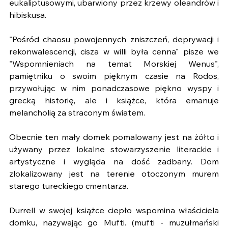
eukaliptusowymi, ubarwiony przez krzewy oleandrów i 
hibiskusa. 
"Pośród chaosu powojennych zniszczeń, deprywacji i 
rekonwalescencji, cisza w willi była cenna" pisze we 
"Wspomnieniach na temat Morskiej Wenus", 
pamiętniku o swoim pięknym czasie na Rodos, 
przywołując w nim ponadczasowe piękno wyspy i 
grecką historię, ale i książce, która emanuje 
melancholią za straconym światem. 
Obecnie ten mały domek pomalowany jest na żółto i 
używany przez lokalne stowarzyszenie literackie i 
artystyczne i wygląda na dość zadbany. Dom 
zlokalizowany jest na terenie otoczonym murem 
starego tureckiego cmentarza.
Durrell w swojej książce ciepło wspomina właściciela 
domku, nazywając go Mufti. (mufti - muzułmański 