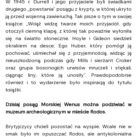
W 1945 r. Durrell i jego przyjaciele byli świadkami 
drugiego „powstania” posągu z krypty, w której ukryto 
ją przed wojenną zawieruchą. Tak pisze o tym w swojej 
książce: „Wciąż widzę twarze moich przyjaciół, gdy 
otoczyli ciemną klapę, z której tak poważnie wyłoniła 
się na światło słoneczne. Hoyle i Gideon siedzieli 
okrakiem na desce; Ego Huber, który pomógł ją 
pochować, uśmiechał się z przyjemnością, widząc ją 
nieuszkodzoną; podczas gdy Mills i sierżant Croker 
oraz grupa bosonogich urwisów mruczeli i stękali, 
ciągnąc liny, które ją unosiły”. Prawdopodobnie 
również i to wydarzenie było inspiracją do tytułu 
książki. 
Dzisiaj posąg Morskiej Wenus można podziwiać w 
muzeum archeologicznym w mieście Rodos.
Brytyjczycy chcieli pozostać na wyspie. Wcale nie w 
smak było im opuszczać Rodos, ale antykolonialna 