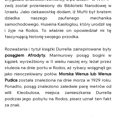
zwój został przeniesiony do Biblioteki Narodowej w 
Izraelu. Jako ciekawostkę dodam, iż Mufti był bratem 
dziadka naszego zaufanego mechanika 
samochodowego, Huseina Kasiloglou, który urodził się 
i żyje na Rodos. To właśnie on opowiedział mi tę 
fascynującą historię swojego przodka.
Rozważania i tytuł książki Durrella zainspirowane były 
posągiem Afrodyty.
 Marmurowy posąg bogini w 
kąpieli, wyrzeźbiony w II wieku naszej ery, leżał przez 
stulecia na dnie portu w Rodos, aż rybacy wciągnęli go 
jako nieoczekiwany połów. 
Morska Wenus lub Wenus 
Pudica
 została znaleziona na dnie morza w 1929 roku. 
Ponadto, posąg znaleziono zaledwie parę metrów od 
willi Kleobulosa, miejsca zamieszkania Durrella 
podczas jego pobytu na Rodos, pisarz uznał ten fakt 
za znak.