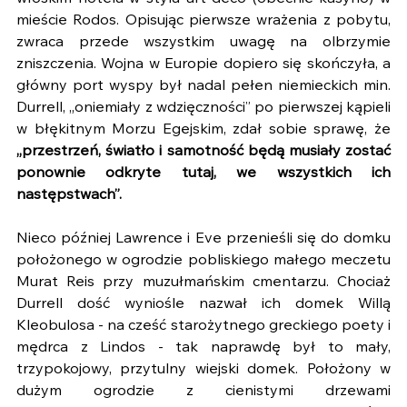
mieście Rodos. Opisując pierwsze wrażenia z pobytu, 
zwraca przede wszystkim uwagę na olbrzymie 
zniszczenia. Wojna w Europie dopiero się skończyła, a 
główny port wyspy był nadal pełen niemieckich min. 
Durrell, „oniemiały z wdzięczności” po pierwszej kąpieli 
w błękitnym Morzu Egejskim, zdał sobie sprawę, że 
„przestrzeń, światło i samotność będą musiały zostać 
ponownie odkryte tutaj, we wszystkich ich 
następstwach”. 
Nieco później Lawrence i Eve przenieśli się do domku 
położonego w ogrodzie pobliskiego małego meczetu 
Murat Reis przy muzułmańskim cmentarzu. Chociaż 
Durrell dość wyniośle nazwał ich domek Willą 
Kleobulosa - na cześć starożytnego greckiego poety i 
mędrca z Lindos - tak naprawdę był to mały, 
trzypokojowy, przytulny wiejski domek. Położony w 
dużym ogrodzie z cienistymi drzewami 