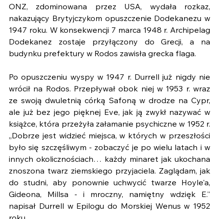
ONZ, zdominowana przez USA, wydała rozkaz, 
nakazujący Brytyjczykom opuszczenie Dodekanezu w 
1947 roku. W konsekwencji 7 marca 1948 r. Archipelag 
Dodekanez zostaje przyłączony do Grecji, a na 
budynku prefektury w Rodos zawisła grecka flaga.
Po opuszczeniu wyspy w 1947 r. Durrell już nigdy nie 
wrócił na Rodos. Przepływał obok niej w 1953 r. wraz 
ze swoją dwuletnią córką Safoną w drodze na Cypr, 
ale już bez jego pięknej Eve, jak ją zwykł nazywać w 
książce, która przeżyła załamanie psychiczne w 1952 r. 
„Dobrze jest widzieć miejsca, w których w przeszłości 
było się szczęśliwym - zobaczyć je po wielu latach i w 
innych okolicznościach… każdy minaret jak ukochana 
znoszona twarz ziemskiego przyjaciela. Zaglądam, jak 
do studni, aby ponownie uchwycić twarze Hoyle'a, 
Gideona, Millsa - i mroczny, namiętny wdzięk E.” 
napisał Durrell w Epilogu do Morskiej Wenus w 1952 
roku.