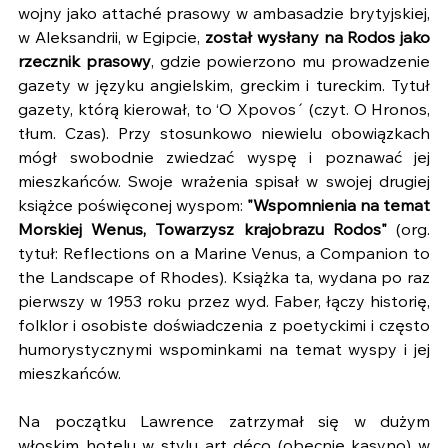
wojny jako attaché prasowy w ambasadzie brytyjskiej, 
w Aleksandrii, w Egipcie, 
został wysłany na Rodos jako 
rzecznik prasowy
, gdzie powierzono mu prowadzenie 
gazety w języku angielskim, greckim i tureckim. Tytuł 
gazety, którą kierował, to ‘O Xpovos´ (czyt. O Hronos, 
tłum. Czas). Przy stosunkowo niewielu obowiązkach 
mógł swobodnie zwiedzać wyspę i poznawać jej 
mieszkańców. Swoje wrażenia spisał w swojej drugiej 
książce poświęconej wyspom:
 "Wspomnienia na temat 
Morskiej Wenus, Towarzysz krajobrazu Rodos"
 (org. 
tytuł: Reflections on a Marine Venus, a Companion to 
the Landscape of Rhodes). Książka ta, wydana po raz 
pierwszy w 1953 roku przez wyd. Faber, łączy historię, 
folklor i osobiste doświadczenia z poetyckimi i często 
humorystycznymi wspominkami na temat wyspy i jej 
mieszkańców.
Na początku Lawrence zatrzymał się w dużym 
włoskim hotelu w stylu art déco (obecnie kasyno) w 