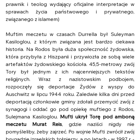
prawnik i teolog wydający oficjalne interpretacje w 
sprawach życia państwowego i prywatnego, 
związanego z islamem)
Muftim meczetu w czasach Durrella był Suleyman 
Kasiloglou, z którym związana jest bardzo ciekawa 
historia. Na Rodos była duża społeczność żydowska, 
która przybyła z Hiszpanii i przywiozła ze sobą wiele 
artefaktów żydowskiego kościoła. 45,5-metrowy zwój 
Tory był jednym z ich najcenniejszych tekstów 
religijnych. Wraz z nazistowskim podbojem, 
rozpoczęły się deportacje Żydów z wyspy do 
Auschwitz w lipcu 1944 roku. Zaledwie kilka dni przed 
deportacją członkowie gminy zdołali przemycić zwój z 
synagogi i oddać go pod opiekę muftiego z Rodos, 
Sulejmana Kasiloglou. 
Mufti ukrył Torę pod amboną 
meczetu Murat Reis
, gdzie naziści nigdy nie 
pomyśleliby, żeby zajrzeć. Po wojnie Mufti zwrócił zwój 
brygadzie izraelskich żołnierzy, a po latach - w 1997 r. - 