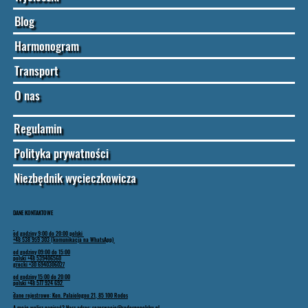
Blog
Harmonogram
Transport
O nas
Regulamin
Polityka prywatności
Niezbędnik wycieczkowicza
DANE KONTAKTOWE
od godziny 9:00 do 20:00 polski
+48 538 959 303 (komunikacja na WhatsApp)
od godziny 09:00 do 15:00
polski +48 539406560
grecki +30 6940306027
od godziny 15:00 do 20:00
polski +48 577 924 692
dane rejestrowe: Kon. Palaiologou 21, 85 100 Rodos
A może wolisz napisać? Nasz adres: rezerwacje@rodospopolsku.pl