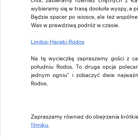
choć zabieramy również chętnych z Kala
wybieramy się w trasę dookoła wyspy, a pie
Będzie spacer po wiosce, ale też wspólne
Was w prawdziwą podróż w czasie.
Lindos-Haraki-Rodos
Na tę wycieczkę zapraszamy gości z ca
południu Rodos. To druga opcja polecan
jednym ogniu" i zobaczyć dwie najważnie
Rodos. 
Zapraszamy również do obejrzenia krótkieg
filmiku
. 