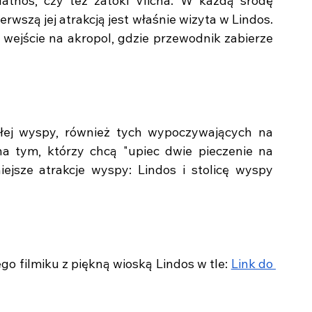
thos, czy też zatoki Vlicha. W każdą środę 
rwszą jej atrakcją jest właśnie wizyta w Lindos. 
 wejście na akropol, gdzie przewodnik zabierze 
łej wyspy, również tych wypoczywających na 
a tym, którzy chcą "upiec dwie pieczenie na 
jsze atrakcje wyspy: Lindos i stolicę wyspy 
o filmiku z piękną wioską Lindos w tle: 
Link do 