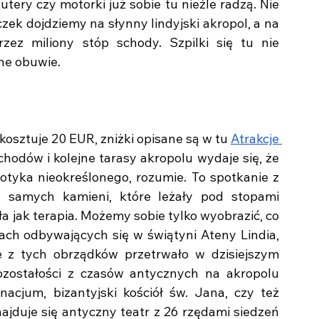
ery czy motorki już sobie tu nieźle radzą. Nie 
zek dojdziemy na słynny lindyjski akropol, a na 
z miliony stóp schody. Szpilki się tu nie 
ne obuwie. 
kosztuje 20 EUR, zniżki opisane są w tu 
Atrakcje 
chodów i kolejne tarasy akropolu wydaje się, że 
dotyka nieokreślonego, rozumie. To spotkanie z 
h samych kamieni, które leżały pod stopami 
a jak terapia. Możemy sobie tylko wyobrazić, co 
ałach odbywających się w świątyni Ateny Lindia, 
e z tych obrządków przetrwało w dzisiejszym 
zostałości z czasów antycznych na akropolu 
cjum, bizantyjski kościół św. Jana, czy też 
ajduje się antyczny teatr z 26 rzędami siedzeń 