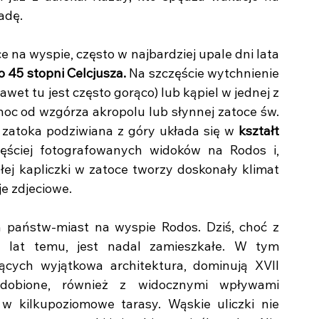
adę. 
 na wyspie, często w najbardziej upale dni lata 
o 45 stopni Celcjusza.
 Na szczęście wytchnienie 
wet tu jest często gorąco) lub kąpiel w jednej z 
łnoc od wzgórza akropolu lub słynnej zatoce św. 
 zatoka podziwiana z góry układa się w 
kształt 
ściej fotografowanych widoków na Rodos i, 
ej kapliczki w zatoce tworzy doskonały klimat 
e zdjeciowe. 
 państw-miast na wyspie Rodos. Dziś, choć z 
e lat temu, jest nadal zamieszkałe. W tym 
cych wyjątkowa architektura, dominują XVII 
dobione, również z widocznymi wpływami 
 kilkupoziomowe tarasy. Wąskie uliczki nie 