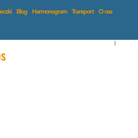
eczki
Blog
Harmonogram
Transport
O nas
os