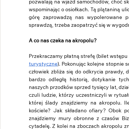
pozwalają na wjazd samochodów, choć skut
wspominając o osiołkach. Tą plątaniną ulic
górę zaprowadzą nas wypolerowane prze
sprawdzą, trzeba zaopatrzyć się w wygod
A co nas czeka na akropolu?
Przekraczamy płatną strefę (bilet wstępu 
turystyczne
). Pokonując kolejne stopnie s
człowiek zbliża się do odkrycia prawdy, 
bardzo odległą historią, dotykanie tyc
naszych przodków sprzed tysięcy lat, dział
czuli ludzie, którzy uczestniczyli w rytu
której ślady znajdziemy na akropolu. Il
kościele? Jak składano ofiary? Obok po
znajdziemy mury obronne z czasów Bizna
cytadelę. Z kolei na zboczach akropolu zn