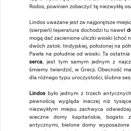
Rodos, powinien zobaczyć tę niezwykłą os
Lindos uważane jest za najgorętsze miejsce
(sierpień) teperatura dochodzi tu nawet 
d
mogą dać zacienione uliczki wioski (choć na
dwóch zatok: lindyjskiej, położonej na pó
Pawła na południe od wioski. Ta ostatnia
serca
, jest tym samym jednym z najczę
śmiemy twierdzić, w Grecji. Obecność mał
dla różnego typu uroczystości, ślubne sesj
Lindos
 było jednym z trzech antycznych
pewnością wygląda inaczej niż tysiąc
niezwykłym miejsu zachwyca odwiedzają
wieczne domy kapitańskie, bogato z
antycznymi, bielone domy wyposażone w