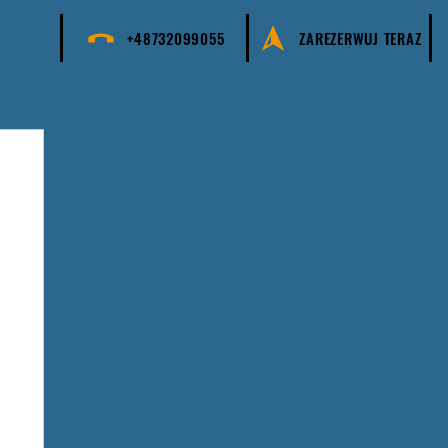
+48732099055
ZAREZERWUJ TERAZ