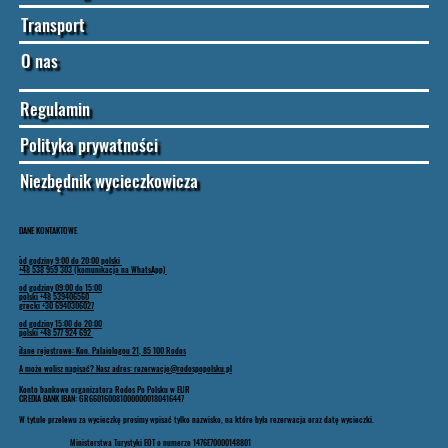
Transport
O nas
Regulamin
Polityka prywatności
Niezbędnik wycieczkowicza
DANE KONTAKTOWE
od godziny 9:00 do 20:00 polski
+48 538 959 303 (komunikacja na WhatsApp)
od godziny 09:00 do 15:00
polski +48 539406560
grecki +30 6940306027
od godziny 15:00 do 20:00
polski +48 577 924 692
dane rejestrowe: Kon. Palaiologou 21, 85 100 Rodos
A może wolisz napisać? Nasz adres: rezerwacje@rodospopolsku.pl
Konto bankowe organizatora Rodos Po Polsku w EUR
CREDIA BANK IBAN: GR6601600810000000180416447
W tytule przelewu za wycieczkę prosimy wpisać tylko nazwisko, na które była rezerwacja oraz datę wycieczki.
Ministerstwa Turystyki EOT o numerze 1476E70000148801