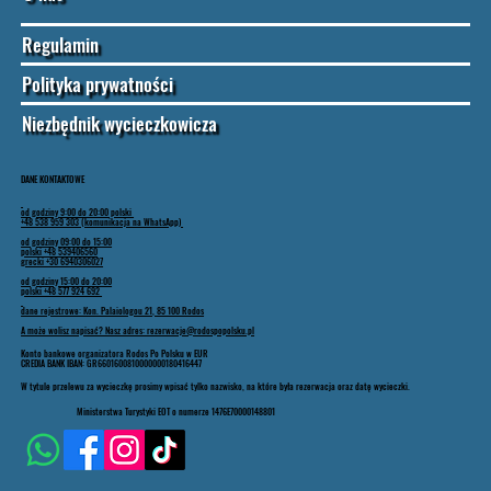
Regulamin
Polityka prywatności
Niezbędnik wycieczkowicza
DANE KONTAKTOWE
od godziny 9:00 do 20:00 polski
+48 538 959 303 (komunikacja na WhatsApp)
od godziny 09:00 do 15:00
polski +48 539406560
grecki +30 6940306027
od godziny 15:00 do 20:00
polski +48 577 924 692
dane rejestrowe: Kon. Palaiologou 21, 85 100 Rodos
A może wolisz napisać? Nasz adres: rezerwacje@rodospopolsku.pl
Konto bankowe organizatora Rodos Po Polsku w EUR
CREDIA BANK IBAN: GR6601600810000000180416447
W tytule przelewu za wycieczkę prosimy wpisać tylko nazwisko, na które była rezerwacja oraz datę wycieczki.
Ministerstwa Turystyki EOT o numerze 1476E70000148801