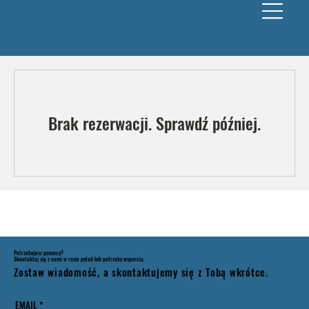
Brak rezerwacji. Sprawdź później.
Potrzebujesz pomocy?
Skontaktuj się z nami w razie pytań lub potrzeby wsparcia.
Zostaw wiadomość, a skontaktujemy się z Tobą wkrótce.
EMAIL
*