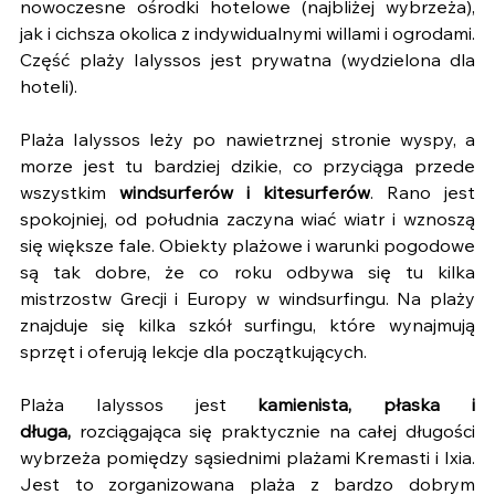
nowoczesne ośrodki hotelowe (najbliżej wybrzeża), 
jak i cichsza okolica z indywidualnymi willami i ogrodami. 
Część plaży Ialyssos jest prywatna (wydzielona dla 
hoteli).
Plaża Ialyssos leży po nawietrznej stronie wyspy, a 
morze jest tu bardziej dzikie, co przyciąga przede 
wszystkim 
windsurferów i kitesurferów
. Rano jest 
spokojniej, od południa zaczyna wiać wiatr i wznoszą 
się większe fale. Obiekty plażowe i warunki pogodowe 
są tak dobre, że co roku odbywa się tu kilka 
mistrzostw Grecji i Europy w windsurfingu. Na plaży 
znajduje się kilka szkół surfingu, które wynajmują 
sprzęt i oferują lekcje dla początkujących.
Plaża Ialyssos jest 
kamienista, płaska i 
długa,
 rozciągająca się praktycznie na całej długości 
wybrzeża pomiędzy sąsiednimi plażami Kremasti i Ixia. 
Jest to zorganizowana plaża z bardzo dobrym 