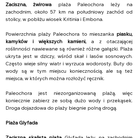
Zaciszna, żwirowa
 plaża Paleochora leży na 
zachodnim, około 57 km na południowy zachód od 
stolicy, w pobliżu wiosek Kritinia i Embona.
Powierzchnia plaży Paleochora to mieszanka 
piasku, 
kamyków i większych kamieni,
 a z otaczającej 
roślinności nawiewane są również różne gałązki. Plaża 
ukryta jest w dziczy, wśród skał i lasów sosnowych. 
Często wieje silny wiatr i wyrzuca wodorosty. Buty do 
wody są w tym miejscu koniecznością, ale są też 
miejsca, w których można rozłożyć ręcznik.
Paleochora jest niezorganizowaną plażą, więc 
koniecznie zabierz ze sobą dużo wody i przekąsek. 
Droga dojazdowa do plaży biegnie polną drogą. 
Plaża Glyfada