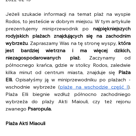
2022-02-13
Jeżeli szukacie informacji na temat plaż na wyspie 
Rodos, to jesteście w dobrym miejscu. W tym artykule 
prezentujemy miniprzewodnik po 
najpiękniejszych 
rodyjskich plażach znajdujących się na zachodnim 
wybrzeżu
. Zapraszamy Was na tę stronę wyspy,
 która 
jest bardziej wietrzna i ma więcej dzikich, 
niezagospodarowanych plaż. 
Zaczynamy od 
północnego krańca, gdzie w stolicy Rodos, zaledwie 
kilka minut od centrum miasta, znajduje się 
Plaża 
Elli.
 Opisałyśmy ją w miniprzewodniku po plażach - 
wschodnie wybrzeże (
plaże na wschodzie część I
). 
Plaża Elli biegnie wzdłuż północno zachodniego 
wybrzeża do plaży Akti Maiouli, czy też rejonu 
zwanego 
Psaropula.
Plaża Akti Miaouli