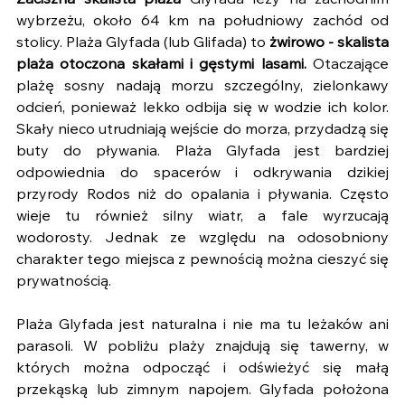
Zaciszna skalista plaża
 Glyfada leży na zachodnim 
wybrzeżu, około 64 km na południowy zachód od 
stolicy. Plaża Glyfada (lub Glifada) to 
żwirowo - skalista 
plaża otoczona skałami i gęstymi lasami.
 Otaczające 
plażę sosny nadają morzu szczególny, zielonkawy 
odcień, ponieważ lekko odbija się w wodzie ich kolor. 
Skały nieco utrudniają wejście do morza, przydadzą się 
buty do pływania. Plaża Glyfada jest bardziej 
odpowiednia do spacerów i odkrywania dzikiej 
przyrody Rodos niż do opalania i pływania. Często 
wieje tu również silny wiatr, a fale wyrzucają 
wodorosty. Jednak ze względu na odosobniony 
charakter tego miejsca z pewnością można cieszyć się 
prywatnością.
Plaża Glyfada jest naturalna i nie ma tu leżaków ani 
parasoli. W pobliżu plaży znajdują się tawerny, w 
których można odpocząć i odświeżyć się małą 
przekąską lub zimnym napojem. Glyfada położona 