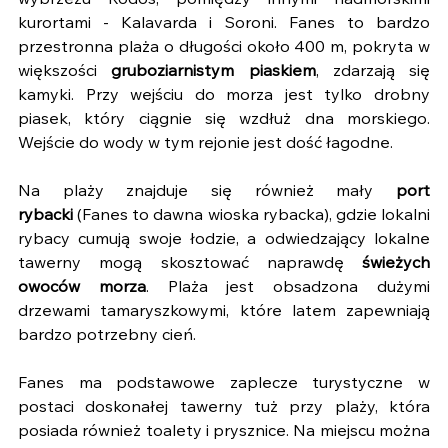
wybrzeżu Rodos, pomiędzy innymi nadmorskimi 
kurortami - Kalavarda i Soroni. Fanes to bardzo 
przestronna plaża o długości około 400 m, pokryta w 
większości 
gruboziarnistym piaskiem
, zdarzają się 
kamyki. Przy wejściu do morza jest tylko drobny 
piasek, który ciągnie się wzdłuż dna morskiego. 
Wejście do wody w tym rejonie jest dość łagodne.
Na plaży znajduje się również mały 
port 
rybacki
 (Fanes to dawna wioska rybacka), gdzie lokalni 
rybacy cumują swoje łodzie, a odwiedzający lokalne 
tawerny mogą skosztować naprawdę 
świeżych 
owoców morza
. Plaża jest obsadzona dużymi 
drzewami tamaryszkowymi, które latem zapewniają 
bardzo potrzebny cień.
Fanes ma podstawowe zaplecze turystyczne w 
postaci doskonałej tawerny tuż przy plaży, która 
posiada również toalety i prysznice. Na miejscu można 