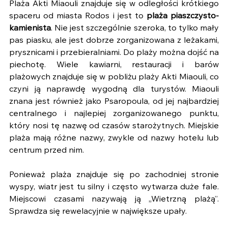
Plaża Akti Miaouli znajduje się w odległości krótkiego 
spaceru od miasta Rodos i jest to 
plaża piaszczysto-
kamienista
. Nie jest szczególnie szeroka, to tylko mały 
pas piasku, ale jest dobrze zorganizowana z leżakami, 
prysznicami i przebieralniami. Do plaży można dojść na 
piechotę. Wiele kawiarni, restauracji i barów 
plażowych znajduje się w pobliżu plaży Akti Miaouli, co 
czyni ją naprawdę wygodną dla turystów. Miaouli 
znana jest również jako Psaropoula, od jej najbardziej 
centralnego i najlepiej zorganizowanego punktu, 
który nosi tę nazwę od czasów starożytnych. Miejskie 
plaża mają różne nazwy, zwykle od nazwy hotelu lub 
centrum przed nim. 
Ponieważ plaża znajduje się po zachodniej stronie 
wyspy, wiatr jest tu silny i często wytwarza duże fale. 
Miejscowi czasami nazywają ją „Wietrzną plażą”. 
Sprawdza się rewelacyjnie w największe upały. 