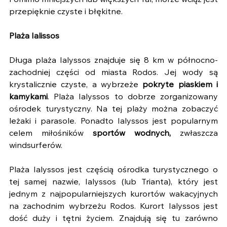
Pomimo mniejszych lub większych fal, morze wciąż jest 
przepięknie czyste i błękitne.
Plaża Ialissos
Długa plaża Ialyssos znajduje się 8 km w północno-
zachodniej części od miasta Rodos. Jej wody są 
krystalicznie czyste, a wybrzeże 
pokryte piaskiem i 
kamykami
. Plaża Ialyssos to dobrze zorganizowany 
ośrodek turystyczny. Na tej plaży można zobaczyć 
leżaki i parasole. Ponadto Ialyssos jest popularnym 
celem miłośników 
sportów wodnych,
 zwłaszcza 
windsurferów.
Plaża Ialyssos jest częścią ośrodka turystycznego o 
tej samej nazwie, Ialyssos (lub Trianta), który jest 
jednym z najpopularniejszych kurortów wakacyjnych 
na zachodnim wybrzeżu Rodos. Kurort Ialyssos jest 
dość duży i tętni życiem. Znajdują się tu zarówno 