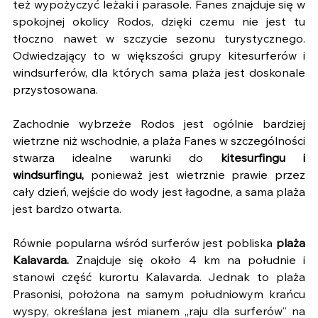
też wypożyczyć leżaki i parasole. Fanes znajduje się w 
spokojnej okolicy Rodos, dzięki czemu nie jest tu 
tłoczno nawet w szczycie sezonu turystycznego. 
Odwiedzający to w większości grupy kitesurferów i 
windsurferów, dla których sama plaża jest doskonale 
przystosowana. 
Zachodnie wybrzeże Rodos jest ogólnie bardziej 
wietrzne niż wschodnie, a plaża Fanes w szczególności 
stwarza idealne warunki do 
kitesurfingu i 
windsurfingu,
 ponieważ jest wietrznie prawie przez 
cały dzień, wejście do wody jest łagodne, a sama plaża 
jest bardzo otwarta.
Równie popularna wśród surferów jest pobliska 
plaża 
Kalavarda.
 Znajduje się około 4 km na południe i 
stanowi część kurortu Kalavarda. Jednak to plaża 
Prasonisi, położona na samym południowym krańcu 
wyspy, określana jest mianem „raju dla surferów” na 