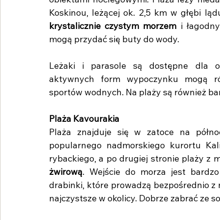
obiektami noclegowymi. Plaża leży nieda
Koskinou, leżącej ok. 2,5 km w głębi ląd
krystalicznie czystym morzem
 i łagodn
mogą przydać się buty do wody.
Leżaki i parasole są dostępne dla od
aktywnych form wypoczynku mogą rów
sportów wodnych. Na plaży są również bar
Plaża Kavourakia
Plaża znajduje się w zatoce na półno
popularnego nadmorskiego kurortu Kali
rybackiego, a po drugiej stronie plaży z m
żwirową
. Wejście do morza jest bardz
drabinki, które prowadzą bezpośrednio z 
najczystsze w okolicy. Dobrze zabrać ze s