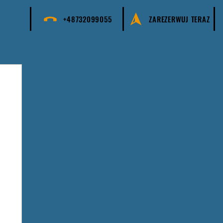
+48732099055
ZAREZERWUJ TERAZ