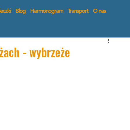
eczki
Blog
Harmonogram
Transport
O nas
żach - wybrzeże