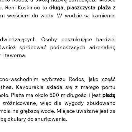
leko Rodos, a swoją nazwę zawdzięcza wiosce 
u. Reni Koskinou to 
długa, piaszczysta plaża z 
ym wejściem do wody. W wodzie są kamienie, 
wiedzających. Osoby poszukujące bardziej 
nież spróbować podnoszących adrenalinę 
 i tawerna.
cno-wschodnim wybrzeżu Rodos, jako część 
thea. Kavourakia składa się z małego portu 
olo. Plaża ma około 500 m długości i jest 
plażą 
o zróżnicowane, więc dla wygody zbudowano 
mola na głębszą wodę. Miejsce uważane jest za 
obą okulary do snurkowania.