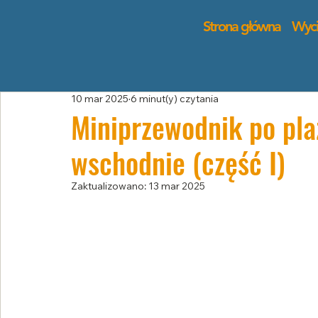
Strona główna
Wyci
10 mar 2025
6 minut(y) czytania
Miniprzewodnik po pla
wschodnie (część I)
Zaktualizowano:
13 mar 2025