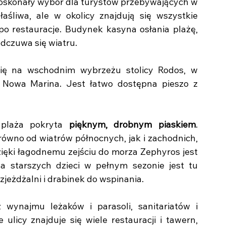
doskonały wybór dla turystów przebywających w 
aśliwa, ale w okolicy znajdują się wszystkie 
 restauracje. Budynek kasyna osłania plażę, 
odczuwa się wiatru.
się na wschodnim wybrzeżu stolicy Rodos, w 
Nowa Marina. Jest łatwo dostępna pieszo z 
plaża pokryta 
pięknym, drobnym piaskiem
. 
równo od wiatrów północnych, jak i zachodnich, 
zięki łagodnemu zejściu do morza Zephyros jest 
a starszych dzieci w pełnym sezonie jest tu 
eżdżalni i drabinek do wspinania.
wynajmu leżaków i parasoli, sanitariatów i 
ulicy znajduje się wiele restauracji i tawern, 