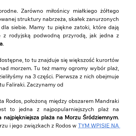
odne. Zarówno miłośnicy miałkiego żółtego 
kowanej struktury nabrzeża, skałek zanurzonych 
dla siebie. Mamy tu piękne zatoki, które dają 
 z rodyjską podwodną przyrodą, jak jedna z 
ea
. 
ostępne, to tu znajduje się większość kurortów 
nad morzem. Tu też mamy ogromy wybór plaż, 
ieliłyśmy na 3 części. Pierwsza z nich obejmuje 
tu Faliraki. Zaczynamy od 
asta Rodos, położoną między obszarem Mandraki 
 to jedna z najpopularniejszych plaż na 
a najpiękniejsza plaża na Morzu Śródziemnym
. 
rzu i jego związkach z Rodos w 
TYM WPISIE NA 