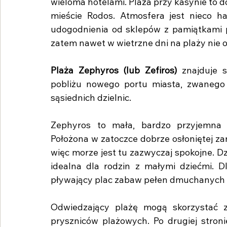
wieloma hotelami. Plaża przy kasynie to 
mieście Rodos. Atmosfera jest nieco hał
udogodnienia od sklepów z pamiątkami po
zatem nawet w wietrzne dni na plaży nie 
Plaża Zephyros (lub Zefiros)
 znajduje 
pobliżu nowego portu miasta, zwanego 
sąsiednich dzielnic.
Zephyros to mała, bardzo przyjemna 
Położona w zatoczce dobrze osłoniętej za
więc morze jest tu zazwyczaj spokojne. D
idealna dla rodzin z małymi dziećmi. Dl
pływający plac zabaw pełen dmuchanych zj
Odwiedzający plażę mogą skorzystać z 
pryszniców plażowych. Po drugiej stronie 