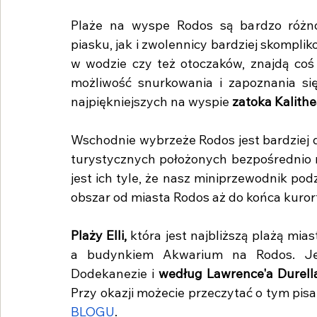
Plaże na wyspe Rodos są bardzo różnor
piasku, jak i zwolennicy bardziej skompli
w wodzie czy też otoczaków, znajdą coś 
możliwość snurkowania i zapoznania się
najpiękniejszych na wyspie 
zatoka Kalith
Wschodnie wybrzeże Rodos jest bardziej d
turystycznych położonych bezpośrednio 
jest ich tyle, że nasz miniprzewodnik podz
obszar od miasta Rodos aż do końca kuror
Plaży Elli, 
która jest najbliższą plażą mi
a budynkiem Akwarium na Rodos. Jest
Dodekanezie i 
według Lawrence'a Durell
Przy okazji możecie przeczytać o tym pisa
BLOGU
.