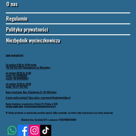
O nas
Regulamin
Polityka prywatności
Niezbędnik wycieczkowicza
DANE KONTAKTOWE
od godziny 9:00 do 20:00 polski
+48 538 959 303 (komunikacja na WhatsApp)
od godziny 09:00 do 15:00
polski +48 539406560
grecki +30 6940306027
od godziny 15:00 do 20:00
polski +48 577 924 692
dane rejestrowe: Kon. Palaiologou 21, 85 100 Rodos
A może wolisz napisać? Nasz adres: rezerwacje@rodospopolsku.pl
Konto bankowe organizatora Rodos Po Polsku w EUR
CREDIA BANK IBAN: GR6601600810000000180416447
W tytule przelewu za wycieczkę prosimy wpisać tylko nazwisko, na które była rezerwacja oraz datę wycieczki.
Ministerstwa Turystyki EOT o numerze 1476E70000148801