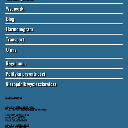
Wycieczki
Blog
Harmonogram
Transport
O nas
Regulamin
Polityka prywatności
Niezbędnik wycieczkowicza
DANE KONTAKTOWE
od godziny 9:00 do 20:00 polski
+48 538 959 303 (komunikacja na WhatsApp)
od godziny 09:00 do 15:00
polski +48 539406560
grecki +30 6940306027
od godziny 15:00 do 20:00
polski +48 577 924 692