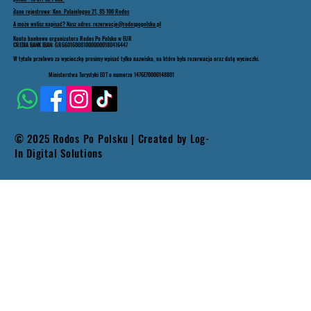
dane rejestrowe: Kon. Palaiologou 21, 85 100 Rodos
A może wolisz napisać? Nasz adres: rezerwacje@rodospopolsku.pl
Konto bankowe organizatora Rodos Po Polsku w EUR
CREDIA BANK IBAN: GR6601600810000000180416447
W tytule przelewu za wycieczkę prosimy wpisać tylko nazwisko, na które była rezerwacja oraz datę wycieczki.
Ministerstwa Turystyki EOT o numerze 1476E70000148801
© 2025 Rodos Po Polsku | Created by
Log-
In Digital Solutions