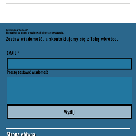
Potrzebujesz pomocy?
Skontaktuj się z nami w razie pytań lub potrzeby wsparcia.
Zostaw wiadomość, a skontaktujemy się z Tobą wkrótce.
EMAIL
*
Proszę zostawić wiadomość
Wyślij
Strona główna