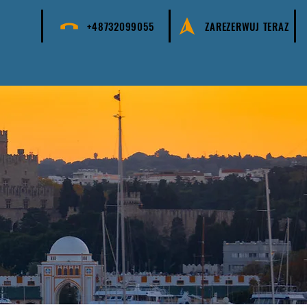
+48732099055
ZAREZERWUJ TERAZ