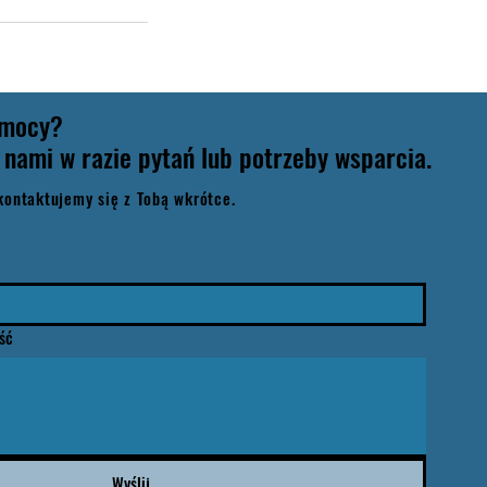
omocy?
 nami w razie pytań lub potrzeby wsparcia.
kontaktujemy się z Tobą wkrótce.
ść
Wyślij