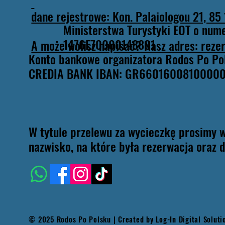
dane rejestrowe: Kon. Palaiologou 21, 85
Ministerstwa Turystyki EOT o num
1476E70000148801
A może wolisz napisać? Nasz adres: rez
Konto bankowe organizatora Rodos Po Po
CREDIA BANK IBAN: GR6601600810000
W tytule przelewu za wycieczkę prosimy w
nazwisko, na które była rezerwacja oraz d
© 2025 Rodos Po Polsku | Created by
Log-In Digital Solut