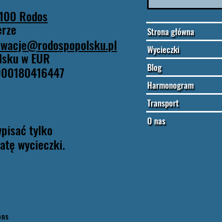
 100 Rodos
erze
Strona główna
erwacje@rodospopolsku.pl
Wycieczki
lsku w EUR
Blog
000180416447
Harmonogram
Transport
O nas
pisać tylko
atę wycieczki.
ions