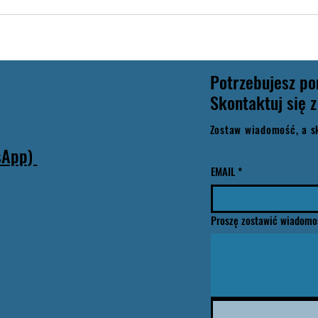
Potrzebujesz p
Skontaktuj się z
Zostaw wiadomość, a s
sApp)
EMAIL
*
Proszę zostawić wiadomo