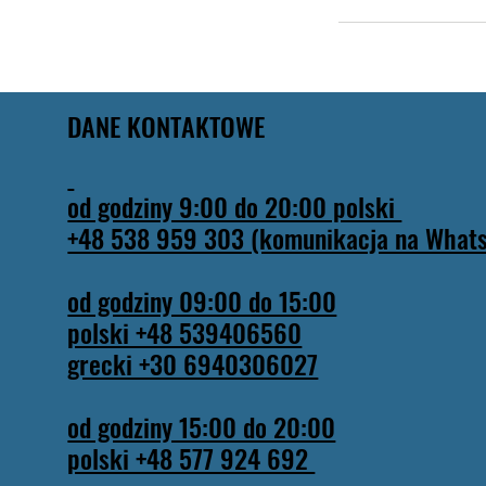
DANE KONTAKTOWE
od godziny 9:00 do 20:00 polski
+48 538 959 303 (komunikacja na What
od godziny 09:00 do 15:00
polski +48 539406560
grecki +30 6940306027
od godziny 15:00 do 20:00
polski +48 577 924 692